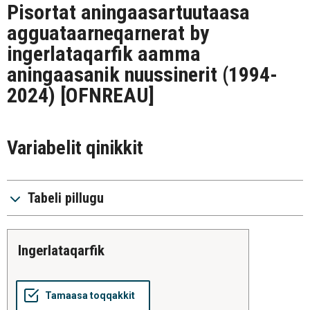
Pisortat aningaasartuutaasa
agguataarneqarnerat by
ingerlataqarfik aamma
aningaasanik nuussinerit (1994-
2024)
[OFNREAU]
Variabelit qinikkit
Tabeli pillugu
ingerlataqarfik