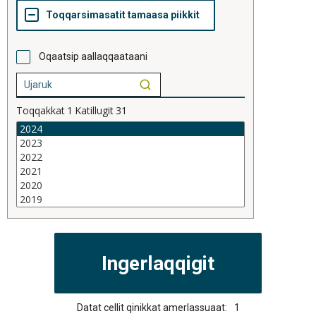
Oqaatsip aallaqqaataani
Toqqakkat
1
Katillugit
31
Datat cellit qinikkat amerlassuaat:
1