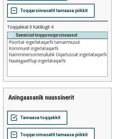
Toqqakkat
0
Katillugit
4
Sammisat toqqarneqarsinnaasut
aningaasanik nuussinerit