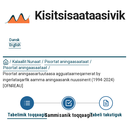
Kisitsisaataasivik
Dansk
English
/
Kalaallit Nunaat
/
Pisortat aningaasaataat
/
Pisortat aningaasaataat
/
Pisortat aningaasartuutaasa agguataarneqarnerat by
ingerlataqarfik aamma aningaasanik nuussinerit (1994-2024)
[OFNREAU]
Tabelimik toqqaagit
Sammisanik toqqaagit
Tabeli takutiguk