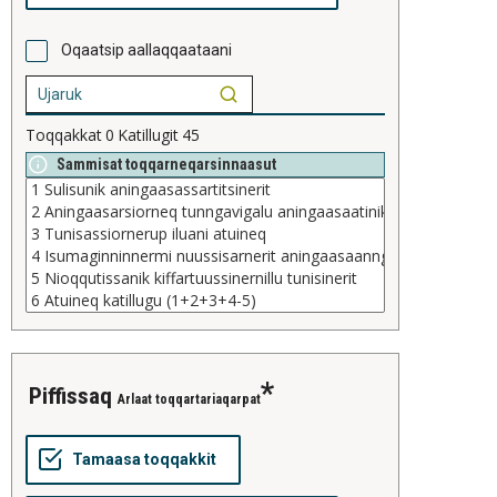
Oqaatsip aallaqqaataani
Toqqakkat
0
Katillugit
45
Sammisat toqqarneqarsinnaasut
piffissaq
Arlaat toqqartariaqarpat