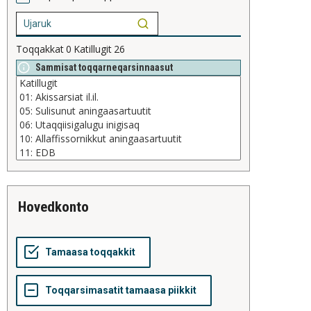
Toqqakkat
0
Katillugit
26
Sammisat toqqarneqarsinnaasut
hovedkonto