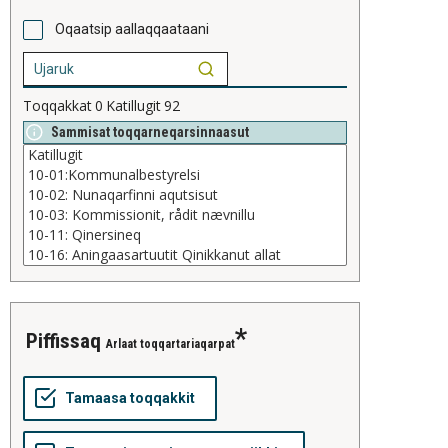
Oqaatsip aallaqqaataani
Toqqakkat
0
Katillugit
92
Sammisat toqqarneqarsinnaasut
piffissaq
Arlaat toqqartariaqarpat