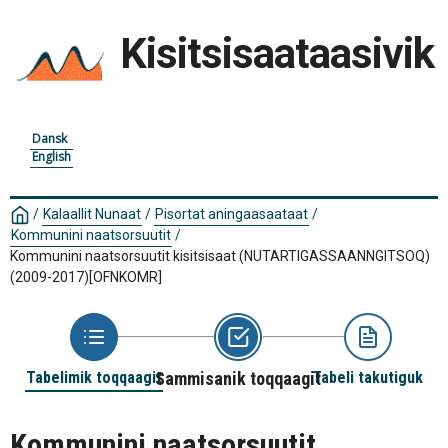
Kisitsisaataasivik
Dansk
English
/
Kalaallit Nunaat
/
Pisortat aningaasaataat
/
Kommunini naatsorsuutit
/
Kommunini naatsorsuutit kisitsisaat (NUTARTIGASSAANNGITSOQ)
(2009-2017)
[OFNKOMR]
Tabelimik toqqaagit
Sammisanik toqqaagit
Tabeli takutiguk
Kommunini naatsorsuutit