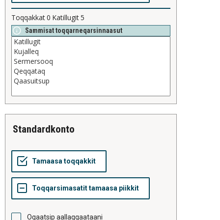
Toqqakkat
0
Katillugit
5
Sammisat toqqarneqarsinnaasut
standardkonto
Oqaatsip aallaqqaataani