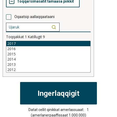
Oqaatsip aallaqqaataani
Toqqakkat
1
Katillugit
9
Datat cellit qinikkat amerlassuaat:
1
(amerlanerpaaffissaat 1.000.000)