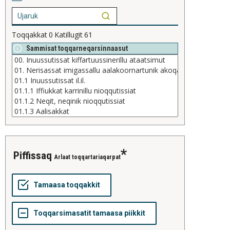
Toqqakkat
0
Katillugit
61
Sammisat toqqarneqarsinnaasut
piffissaq
Arlaat toqqartariaqarpat