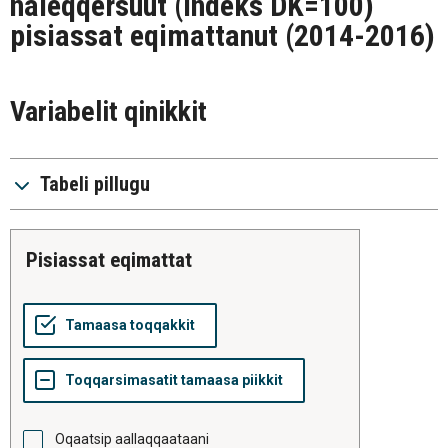
naleqqersuut (indeks DK=100)
pisiassat eqimattanut (2014-2016)
Variabelit qinikkit
Tabeli pillugu
pisiassat eqimattat
Oqaatsip aallaqqaataani