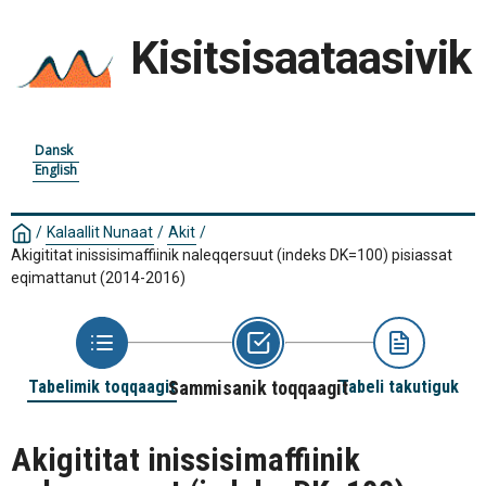
Kisitsisaataasivik
Dansk
English
/
Kalaallit Nunaat
/
Akit
/
Akigititat inissisimaffiinik naleqqersuut (indeks DK=100) pisiassat
eqimattanut (2014-2016)
Tabelimik toqqaagit
Sammisanik toqqaagit
Tabeli takutiguk
Akigititat inissisimaffiinik