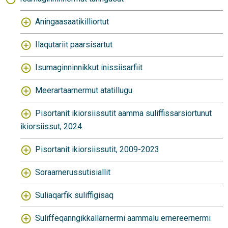
Aningaasaatikilliortut
Ilaqutariit paarsisartut
Isumaginninnikkut inissiisarfiit
Meerartaarnermut atatillugu
Pisortanit ikiorsiissutit aamma suliffissarsiortunut
ikiorsiissut, 2024
Pisortanit ikiorsiissutit, 2009-2023
Soraarnerussutisiallit
Suliaqarfik suliffigisaq
Suliffeqanngikkallarnermi aammalu ernereernermi