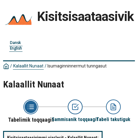
Kisitsisaataasivik
Dansk
English
/
Kalaallit Nunaat
/
Isumaginninnermut tunngasut
Kalaallit Nunaat
Tabelimik toqqaagit
Sammisanik toqqaagit
Tabeli takutiguk
Kisitsisaataasivimmi ujarlerit - Kalaallit Nunaat: