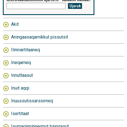
Akit
Aningaasaqarnikkut pissutsit
Ilinniartitaaneq
Ineqarneq
Innuttaasut
Inuit aqqi
Inuussutissarsiorneq
Isertitaat
Isumaginninnermut tunngasut