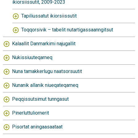
ikiorsiissutit, 2009-2023
Tapiliussatut ikiorsiissutit
Toqqorsivik – tabelit nutartigassaanngitsut
Kalaallit Danmarkimi najugallit
Nukissiuuteqarneq
Nuna tamakkerlugu naatsorsuutit
Nunanik allanik niueqateqarneq
Peqqissutsimut tunngasut
Pinerluttuliornerit
Pisortat aningaasaataat