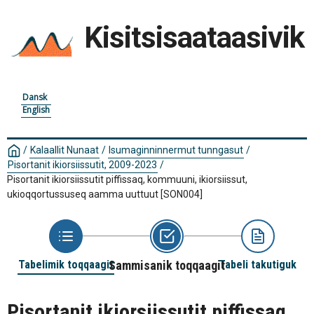
Kisitsisaataasivik
Dansk
English
/
Kalaallit Nunaat
/
Isumaginninnermut tunngasut
/
Pisortanit ikiorsiissutit, 2009-2023
/
Pisortanit ikiorsiissutit piffissaq, kommuuni, ikiorsiissut,
ukioqqortussuseq aamma uuttuut
[SON004]
Tabelimik toqqaagit
Sammisanik toqqaagit
Tabeli takutiguk
Pisortanit ikiorsiissutit piffissaq,