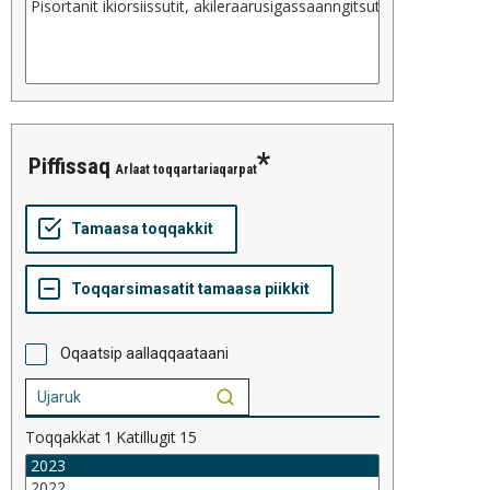
piffissaq
Arlaat toqqartariaqarpat
Oqaatsip aallaqqaataani
Toqqakkat
1
Katillugit
15