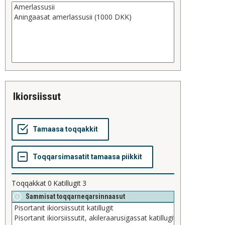
ikiorsiissut
Toqqakkat
0
Katillugit
3
Sammisat toqqarneqarsinnaasut