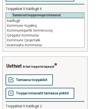
Toqqakkat
0
Katillugit
6
Sammisat toqqarneqarsinnaasut
uuttuut
Arlaat toqqartariaqarpat
Toqqakkat
0
Katillugit
2