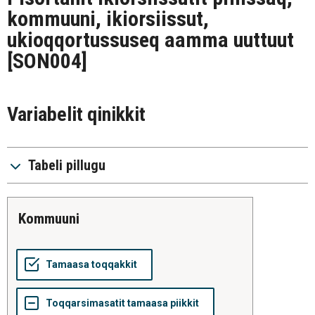
kommuuni, ikiorsiissut,
ukioqqortussuseq aamma uuttuut
[SON004]
Variabelit qinikkit
Tabeli pillugu
kommuuni