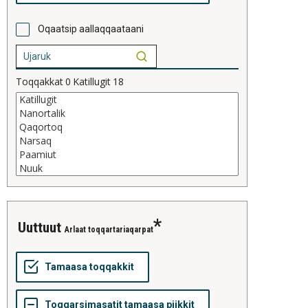
Oqaatsip aallaqqaataani
Toqqakkat
0
Katillugit
18
uuttuut
Arlaat toqqartariaqarpat