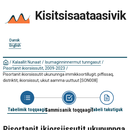
Kisitsisaataasivik
Dansk
English
/
Kalaallit Nunaat
/
Isumaginninnermut tunngasut
/
Pisortanit ikiorsiissutit, 2009-2023
/
Pisortanit ikiorsiissutit ukununnga immikkoortillugit; piffissaq,
distriktit, ikiorsiissut, ukiut aamma uuttuut
[SON008]
Tabelimik toqqaagit
Sammisanik toqqaagit
Tabeli takutiguk
Pisortanit ikiorsiissutit ukununnga