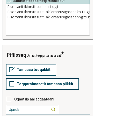
Sammisat toqqarneqarsinnaasut
piffissaq
Arlaat toqqartariaqarpat
Oqaatsip aallaqqaataani