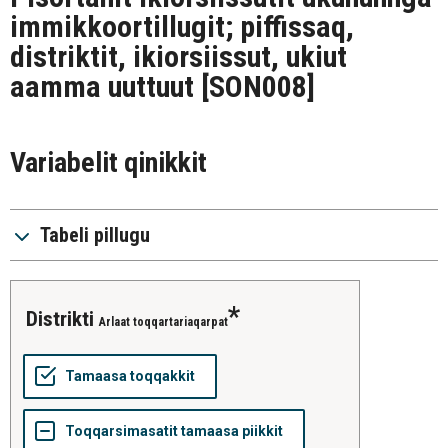
immikkoortillugit; piffissaq,
distriktit, ikiorsiissut, ukiut
aamma uuttuut
[SON008]
Variabelit qinikkit
Tabeli pillugu
distrikti
Arlaat toqqartariaqarpat