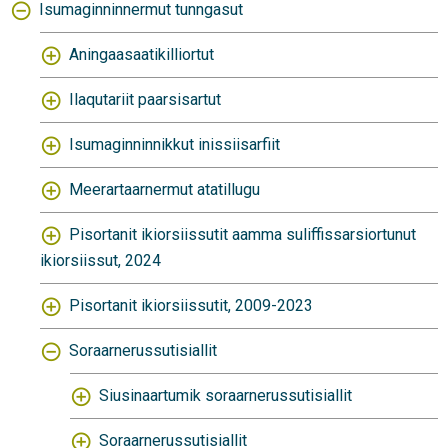
Isumaginninnermut tunngasut
Aningaasaatikilliortut
Ilaqutariit paarsisartut
Isumaginninnikkut inissiisarfiit
Meerartaarnermut atatillugu
Pisortanit ikiorsiissutit aamma suliffissarsiortunut
ikiorsiissut, 2024
Pisortanit ikiorsiissutit, 2009-2023
Soraarnerussutisiallit
Siusinaartumik soraarnerussutisiallit
Soraarnerussutisiallit