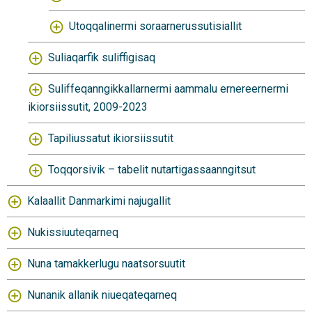
Utoqqalinermi soraarnerussutisiallit
Suliaqarfik suliffigisaq
Suliffeqanngikkallarnermi aammalu ernereernermi
ikiorsiissutit, 2009-2023
Tapiliussatut ikiorsiissutit
Toqqorsivik – tabelit nutartigassaanngitsut
Kalaallit Danmarkimi najugallit
Nukissiuuteqarneq
Nuna tamakkerlugu naatsorsuutit
Nunanik allanik niueqateqarneq