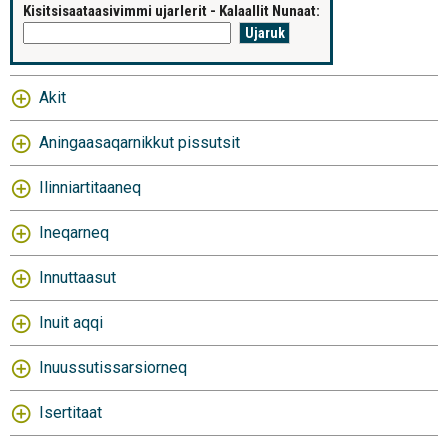
Kisitsisaataasivimmi ujarlerit - Kalaallit Nunaat:
Akit
Aningaasaqarnikkut pissutsit
Ilinniartitaaneq
Ineqarneq
Innuttaasut
Inuit aqqi
Inuussutissarsiorneq
Isertitaat