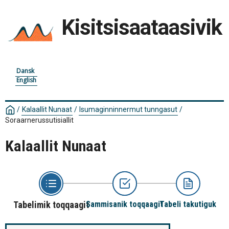
Kisitsisaataasivik
Dansk
English
/
Kalaallit Nunaat
/
Isumaginninnermut tunngasut
/
Soraarnerussutisiallit
Kalaallit Nunaat
Tabelimik toqqaagit
Sammisanik toqqaagit
Tabeli takutiguk