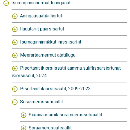
Isumaginninnermut tunngasut
Aningaasaatikilliortut
Ilaqutariit paarsisartut
Isumaginninnikkut inissiisarfiit
Meerartaarnermut atatillugu
Pisortanit ikiorsiissutit aamma suliffissarsiortunut
ikiorsiissut, 2024
Pisortanit ikiorsiissutit, 2009-2023
Soraarnerussutisiallit
Siusinaartumik soraarnerussutisiallit
Soraarnerussutisiallit