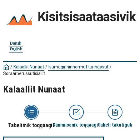
Kisitsisaataasivik
Dansk
English
/
Kalaallit Nunaat
/
Isumaginninnermut tunngasut
/
Soraarnerussutisiallit
Kalaallit Nunaat
Tabelimik toqqaagit
Sammisanik toqqaagit
Tabeli takutiguk