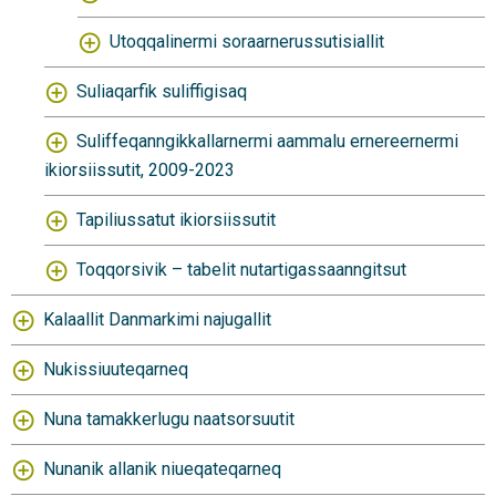
Utoqqalinermi soraarnerussutisiallit
Suliaqarfik suliffigisaq
Suliffeqanngikkallarnermi aammalu ernereernermi
ikiorsiissutit, 2009-2023
Tapiliussatut ikiorsiissutit
Toqqorsivik – tabelit nutartigassaanngitsut
Kalaallit Danmarkimi najugallit
Nukissiuuteqarneq
Nuna tamakkerlugu naatsorsuutit
Nunanik allanik niueqateqarneq