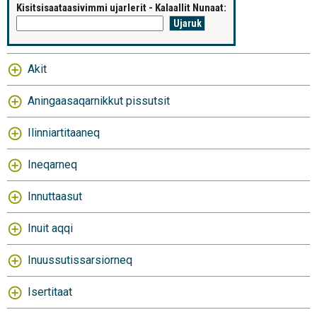
Kisitsisaataasivimmi ujarlerit - Kalaallit Nunaat:
Akit
Aningaasaqarnikkut pissutsit
Ilinniartitaaneq
Ineqarneq
Innuttaasut
Inuit aqqi
Inuussutissarsiorneq
Isertitaat