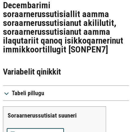
Decembarimi
soraarnerussutisiallit aamma
soraarnerussutisianut akililutit,
soraarnerussutisianut aamma
ilaqutariit qanoq isikkoqarnerinut
immikkoortillugit
[SONPEN7]
Variabelit qinikkit
Tabeli pillugu
soraarnerussutisiat suuneri