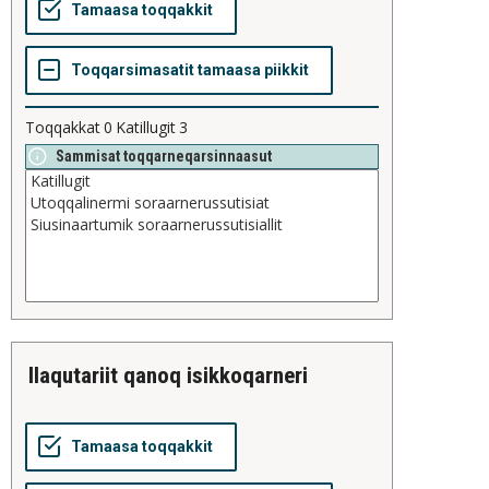
Toqqakkat
0
Katillugit
3
Sammisat toqqarneqarsinnaasut
ilaqutariit qanoq isikkoqarneri