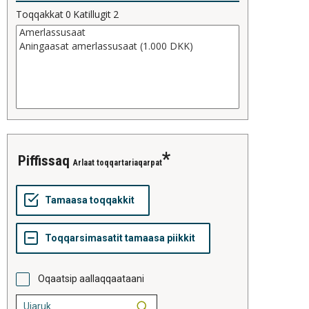
Toqqakkat
0
Katillugit
2
piffissaq
Arlaat toqqartariaqarpat
Oqaatsip aallaqqaataani