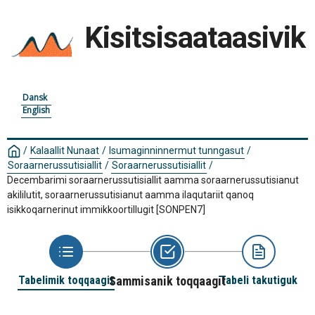
Kisitsisaataasivik
Dansk
English
/
Kalaallit Nunaat
/
Isumaginninnermut tunngasut
/
Soraarnerussutisiallit
/
Soraarnerussutisiallit
/
Decembarimi soraarnerussutisiallit aamma soraarnerussutisianut
akililutit, soraarnerussutisianut aamma ilaqutariit qanoq
isikkoqarnerinut immikkoortillugit
[SONPEN7]
Tabelimik toqqaagit
Sammisanik toqqaagit
Tabeli takutiguk