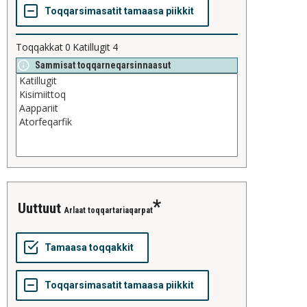
Toqqakkat
0
Katillugit
4
Sammisat toqqarneqarsinnaasut
uuttuut
Arlaat toqqartariaqarpat