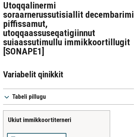
Utoqqalinermi
soraarnerussutisiallit decembarimi
piffissamut,
utoqqaassuseqatigiinnut
suiaassutimullu immikkoortillugit
[SONAPE1]
Variabelit qinikkit
Tabeli pillugu
ukiut immikkoortiterneri