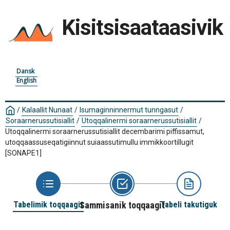
Kisitsisaataasivik
Dansk
English
/
Kalaallit Nunaat
/
Isumaginninnermut tunngasut
/
Soraarnerussutisiallit
/
Utoqqalinermi soraarnerussutisiallit
/
Utoqqalinermi soraarnerussutisiallit decembarimi piffissamut,
utoqqaassuseqatigiinnut suiaassutimullu immikkoortillugit
[SONAPE1]
Tabelimik toqqaagit
Sammisanik toqqaagit
Tabeli takutiguk