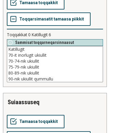
Toqqakkat
0
Katillugit
6
Sammisat toqqarneqarsinnaasut
suiaassuseq