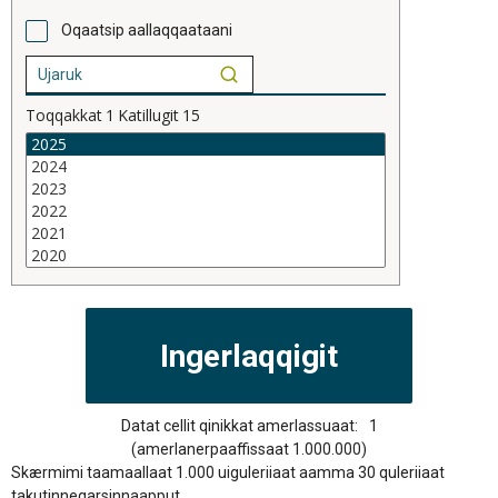
Oqaatsip aallaqqaataani
Toqqakkat
1
Katillugit
15
Datat cellit qinikkat amerlassuaat:
1
(amerlanerpaaffissaat 1.000.000)
Skærmimi taamaallaat 1.000 uiguleriiaat aamma 30 quleriiaat
takutinneqarsinnaapput