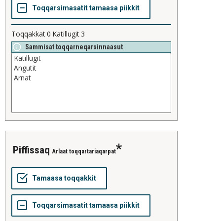
Toqqakkat
0
Katillugit
3
Sammisat toqqarneqarsinnaasut
piffissaq
Arlaat toqqartariaqarpat