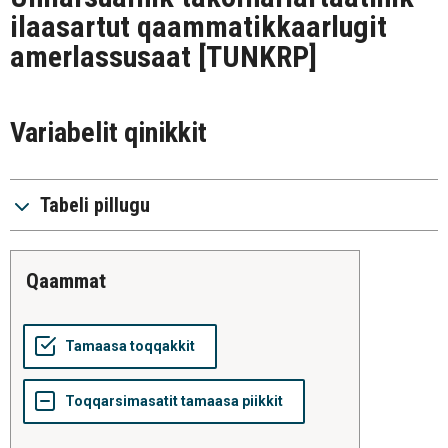
ilaasartut qaammatikkaarlugit
amerlassusaat
[TUNKRP]
Variabelit qinikkit
Tabeli pillugu
qaammat