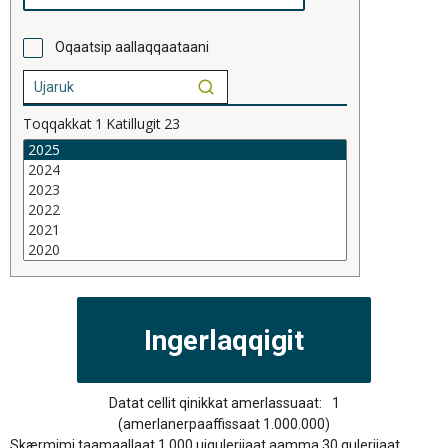
Oqaatsip aallaqqaataani
Toqqakkat
1
Katillugit
23
Datat cellit qinikkat amerlassuaat:
1
(amerlanerpaaffissaat 1.000.000)
Skærmimi taamaallaat 1.000 uiguleriiaat aamma 30 quleriiaat