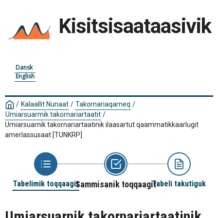
Kisitsisaataasivik
Dansk
English
/
Kalaallit Nunaat
/
Takornariaqarneq
/
Umiarsuarmik takornariartaatit
/
Umiarsuarnik takornariartaatinik ilaasartut qaammatikkaarlugit
amerlassusaat
[TUNKRP]
Tabelimik toqqaagit
Sammisanik toqqaagit
Tabeli takutiguk
Umiarsuarnik takornariartaatinik