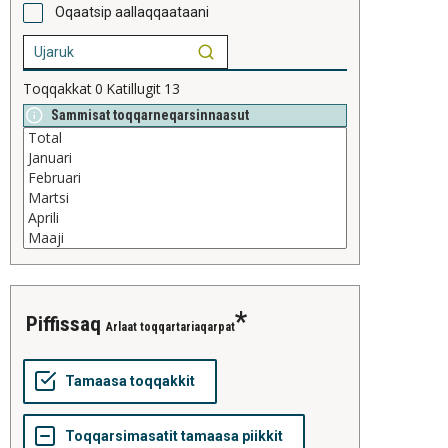
Oqaatsip aallaqqaataani
Toqqakkat
0
Katillugit
13
Sammisat toqqarneqarsinnaasut
piffissaq
Arlaat toqqartariaqarpat