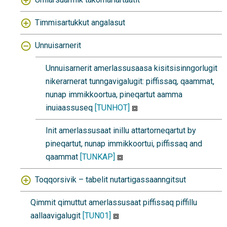
Timmisartukkut angalasut
Unnuisarnerit
Unnuisarnerit amerlassusaasa kisitsisinngorlugit
nikerarnerat tunngavigalugit: piffissaq, qaammat,
nunap immikkoortua, pineqartut aamma
inuiaassuseq
[TUNHOT]
Init amerlassusaat inillu attartorneqartut by
pineqartut, nunap immikkoortui, piffissaq and
qaammat
[TUNKAP]
Toqqorsivik – tabelit nutartigassaanngitsut
Qimmit qimuttut amerlassusaat piffissaq piffillu
aallaavigalugit
[TUN01]