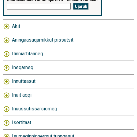
Akit
Aningaasaqarnikkut pissutsit
Ilinniartitaaneq
Ineqarneq
Innuttaasut
Inuit aqqi
Inuussutissarsiorneq
Isertitaat
Isumaginninnermut tunngasut