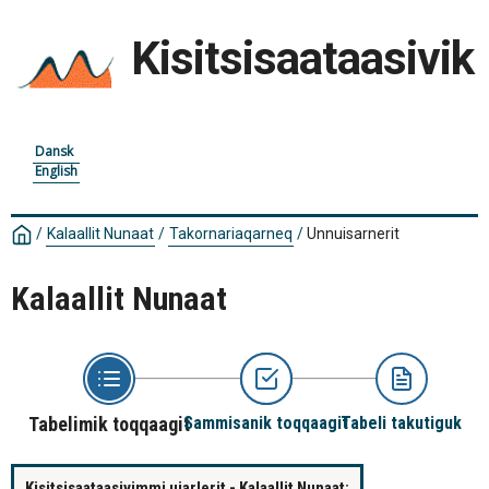
Kisitsisaataasivik
Dansk
English
/
Kalaallit Nunaat
/
Takornariaqarneq
/
Unnuisarnerit
Kalaallit Nunaat
Tabelimik toqqaagit
Sammisanik toqqaagit
Tabeli takutiguk
Kisitsisaataasivimmi ujarlerit - Kalaallit Nunaat: