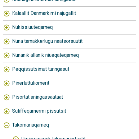
Kalaallit Danmarkimi najugallit
Nukissiuuteqarneq
Nuna tamakkerlugu naatsorsuutit
Nunanik allanik niueqateqarneq
Peqqissutsimut tunngasut
Pinerluttuliornerit
Pisortat aningaasaataat
Suliffeqarnermi pissutsit
Takornariaqarneq
Umiarsuarmik takornariartaatit