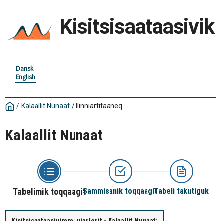
Kisitsisaataasivik
Dansk
English
/
Kalaallit Nunaat
/
Ilinniartitaaneq
Kalaallit Nunaat
Tabelimik toqqaagit
Sammisanik toqqaagit
Tabeli takutiguk
Kisitsisaataasivimmi ujarlerit - Kalaallit Nunaat: