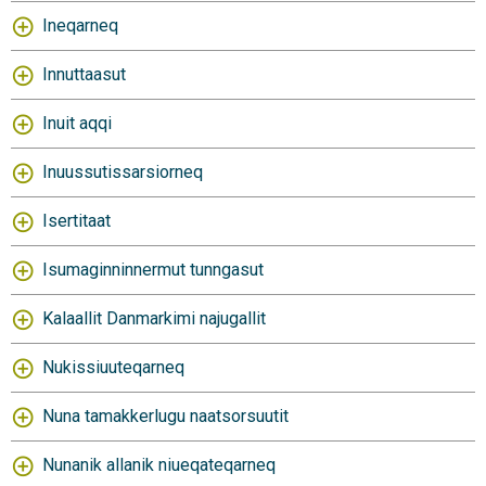
Ineqarneq
Innuttaasut
Inuit aqqi
Inuussutissarsiorneq
Isertitaat
Isumaginninnermut tunngasut
Kalaallit Danmarkimi najugallit
Nukissiuuteqarneq
Nuna tamakkerlugu naatsorsuutit
Nunanik allanik niueqateqarneq