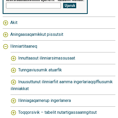
Akit
Aningaasaqarnikkut pissutsit
Ilinniartitaaneq
Innuttaasut ilinniarsimassusaat
Tunngaviusumik atuarfik
Inuusuttunut ilinniarfiit aamma ingerlariaqqiffiusumik
ilinniakkat
Ilinniagaqarnerup ingerlanera
Toqqorsivik – tabelit nutartigassaanngitsut