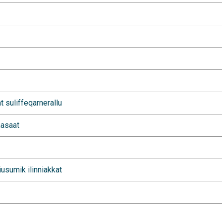
at suliffeqarnerallu
masaat
fiusumik ilinniakkat