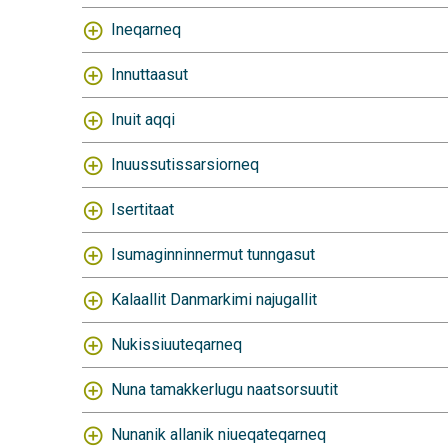
Ineqarneq
Innuttaasut
Inuit aqqi
Inuussutissarsiorneq
Isertitaat
Isumaginninnermut tunngasut
Kalaallit Danmarkimi najugallit
Nukissiuuteqarneq
Nuna tamakkerlugu naatsorsuutit
Nunanik allanik niueqateqarneq