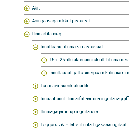
Akit
Aningaasaqarnikkut pissutsit
Ilinniartitaaneq
Innuttaasut ilinniarsimassusaat
16-it 25-illu akornanni ukiullit ilinniarner
Innuttaasut qaffasinerpaamik ilinniarsi
Tunngaviusumik atuarfik
Inuusuttunut ilinniarfiit aamma ingerlariaqqif
Ilinniagaqarnerup ingerlanera
Toqqorsivik – tabelit nutartigassaanngitsut