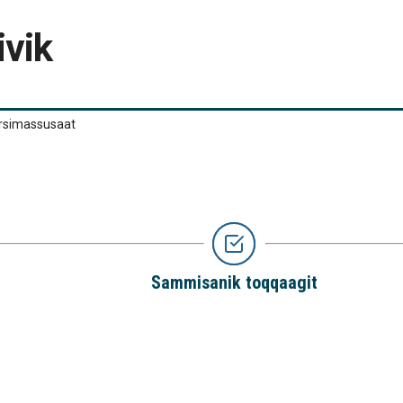
ivik
iarsimassusaat
Sammisanik toqqaagit