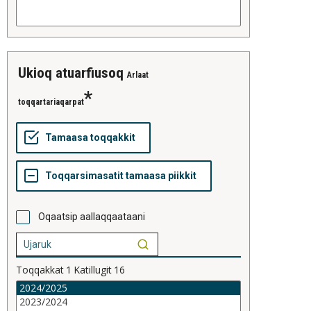
ukioq atuarfiusoq
Arlaat
toqqartariaqarpat
Oqaatsip aallaqqaataani
Toqqakkat
1
Katillugit
16