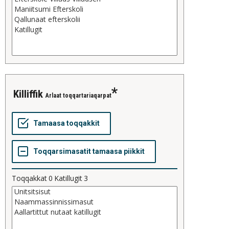
killiffik
Arlaat toqqartariaqarpat
Toqqakkat
0
Katillugit
3