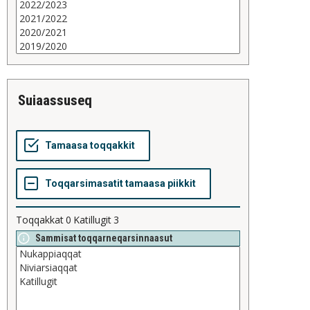
suiaassuseq
Toqqakkat
0
Katillugit
3
Sammisat toqqarneqarsinnaasut