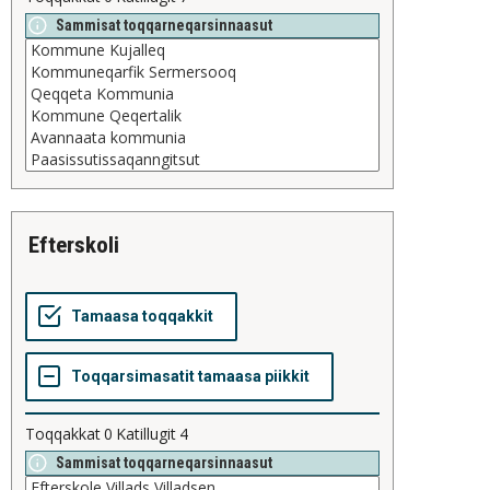
Sammisat toqqarneqarsinnaasut
efterskoli
Toqqakkat
0
Katillugit
4
Sammisat toqqarneqarsinnaasut