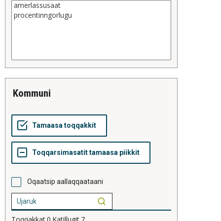
kommuni
Oqaatsip aallaqqaataani
Toqqakkat
0
Katillugit
7