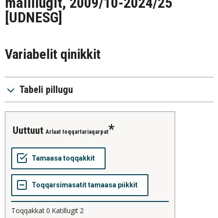
malillugit, 2009/10-2024/25
[UDNESG]
Variabelit qinikkit
Tabeli pillugu
uuttuut
Arlaat toqqartariaqarpat
Toqqakkat
0
Katillugit
2