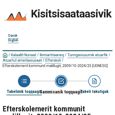
Kisitsisaataasivik
Dansk
English
/
Kalaallit Nunaat
/
Ilinniartitaaneq
/
Tunngaviusumik atuarfik
/
Atuartut amerlassusaat
/
Efterskoli
/
Efterskolernerit kommunit malillugit, 2009/10-2024/25
[UDNESG]
Tabelimik toqqaagit
Sammisanik toqqaagit
Tabeli takutiguk
Efterskolernerit kommunit