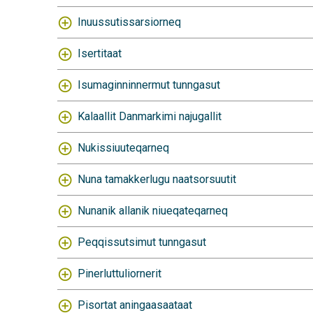
Inuussutissarsiorneq
Isertitaat
Isumaginninnermut tunngasut
Kalaallit Danmarkimi najugallit
Nukissiuuteqarneq
Nuna tamakkerlugu naatsorsuutit
Nunanik allanik niueqateqarneq
Peqqissutsimut tunngasut
Pinerluttuliornerit
Pisortat aningaasaataat