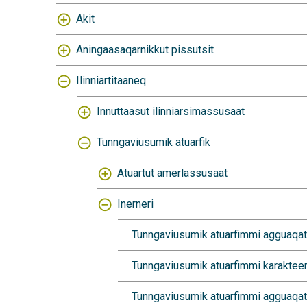
Akit
Aningaasaqarnikkut pissutsit
Ilinniartitaaneq
Innuttaasut ilinniarsimassusaat
Tunngaviusumik atuarfik
Atuartut amerlassusaat
Inerneri
Tunngaviusumik atuarfimmi agguaqatig
Tunngaviusumik atuarfimmi karaktee
Tunngaviusumik atuarfimmi agguaqati