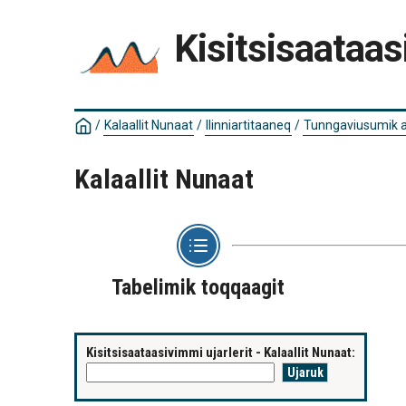
Kisitsisaataas
/
Kalaallit Nunaat
/
Ilinniartitaaneq
/
Tunngaviusumik a
Kalaallit Nunaat
Tabelimik toqqaagit
Kisitsisaataasivimmi ujarlerit - Kalaallit Nunaat: