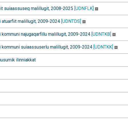
it suiaassuseq malillugit, 2008-2025
[UDNFLK]
i atuarfiit malillugit, 2009-2024
[UDNTDS]
ri kommuni najugaqarfillu malillugit, 2009-2024
[UDNTKB]
eri kommuni suiaassuserlu malillugit, 2009-2024
[UDNTKK]
fiusumik ilinniakkat