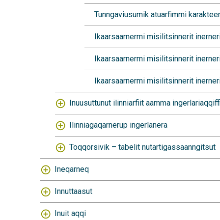
Tunngaviusumik atuarfimmi karakteer
Ikaarsaarnermi misilitsinnerit inerner
Ikaarsaarnermi misilitsinnerit inerne
Ikaarsaarnermi misilitsinnerit inern
Inuusuttunut ilinniarfiit aamma ingerlariaqqif
Ilinniagaqarnerup ingerlanera
Toqqorsivik – tabelit nutartigassaanngitsut
Ineqarneq
Innuttaasut
Inuit aqqi