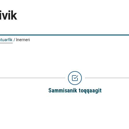
ivik
tuarfik
/
Inerneri
Sammisanik toqqaagit