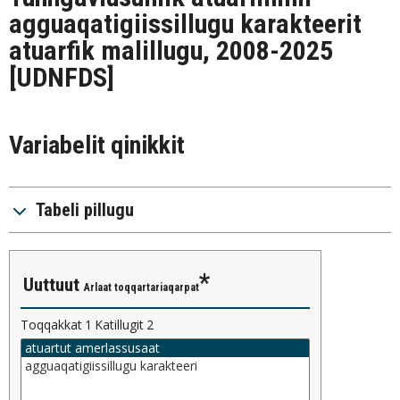
agguaqatigiissillugu karakteerit
atuarfik malillugu, 2008-2025
[UDNFDS]
Variabelit qinikkit
Tabeli pillugu
uuttuut
Arlaat toqqartariaqarpat
Toqqakkat
1
Katillugit
2