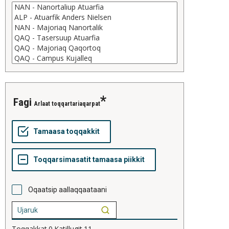
fagi
Arlaat toqqartariaqarpat
Oqaatsip aallaqqaataani
Toqqakkat
0
Katillugit
11