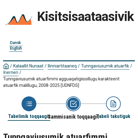
Kisitsisaataasivik
Dansk
English
/
Kalaallit Nunaat
/
Ilinniartitaaneq
/
Tunngaviusumik atuarfik
/
Inerneri
/
Tunngaviusumik atuarfimmi agguaqatigiissillugu karakteerit
atuarfik malillugu, 2008-2025
[UDNFDS]
Tabelimik toqqaagit
Sammisanik toqqaagit
Tabeli takutiguk
Tunngaviusumik atuarfimmi