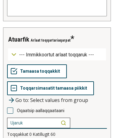
atuarfik
Arlaat toqqartariaqarpat
Go to: Select values from group
Oqaatsip aallaqqaataani
Toqqakkat
0
Katillugit
60