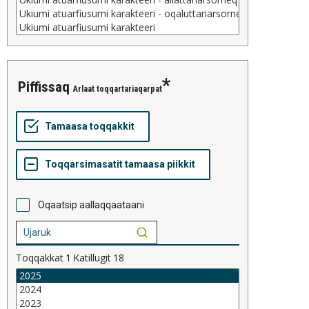
piffissaq
Arlaat toqqartariaqarpat
Oqaatsip aallaqqaataani
Toqqakkat
1
Katillugit
18