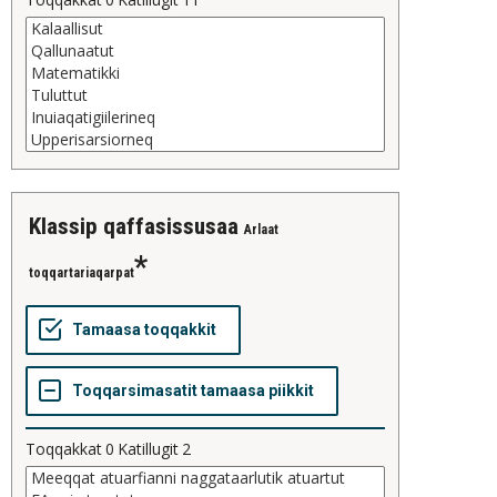
klassip qaffasissusaa
Arlaat
toqqartariaqarpat
Toqqakkat
0
Katillugit
2