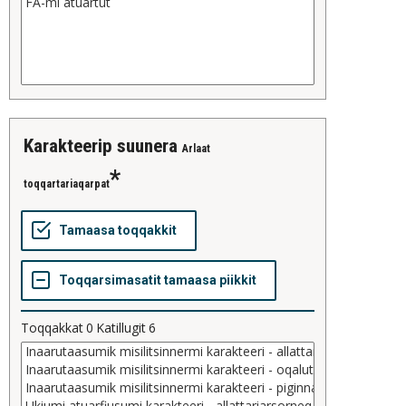
karakteerip suunera
Arlaat
toqqartariaqarpat
Toqqakkat
0
Katillugit
6