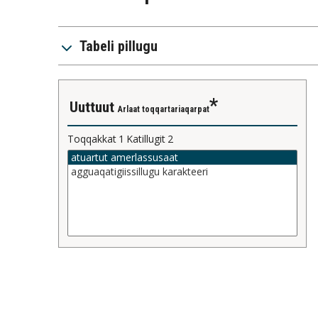
Tabeli pillugu
uuttuut
Arlaat toqqartariaqarpat
Toqqakkat
1
Katillugit
2