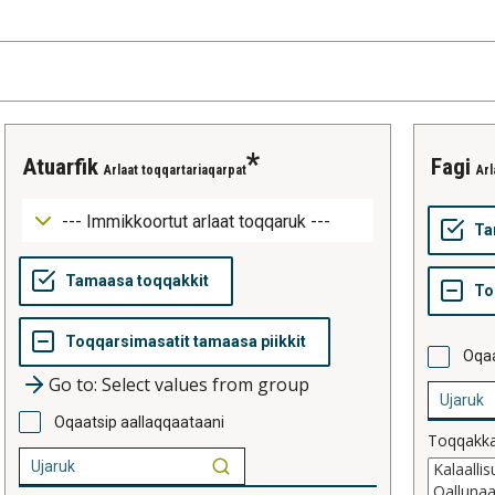
atuarfik
fagi
Arlaat toqqartariaqarpat
Arl
Oqaa
Go to: Select values from group
Oqaatsip aallaqqaataani
Toqqakk