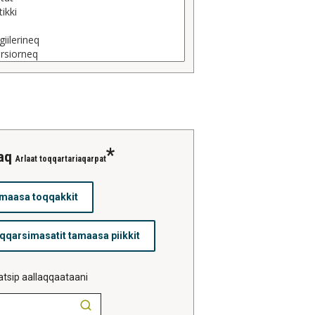
saq
Arlaat toqqartariaqarpat
tsip aallaqqaataani