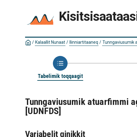
Kisitsisaataas
/
Kalaallit Nunaat
/
Ilinniartitaaneq
/
Tunngaviusumik a
Tabelimik toqqaagit
Tunngaviusumik atuarfimmi ag
[UDNFDS]
Variabelit qinikkit