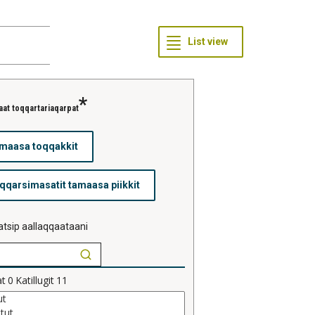
aat toqqartariaqarpat
tsip aallaqqaataani
at
0
Katillugit
11