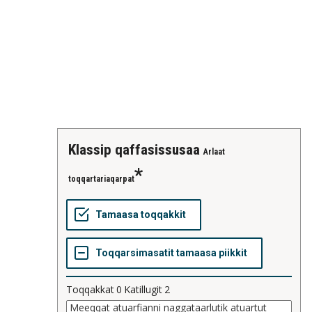
klassip qaffasissusaa
Arlaat
toqqartariaqarpat
Toqqakkat
0
Katillugit
2