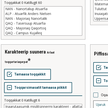
Toqqakkat
0
Katillugit
60
karakteerip suunera
Arlaat
piffis
toqqartariaqarpat
Oqaa
Toqqakkat
0
Katillugit
6