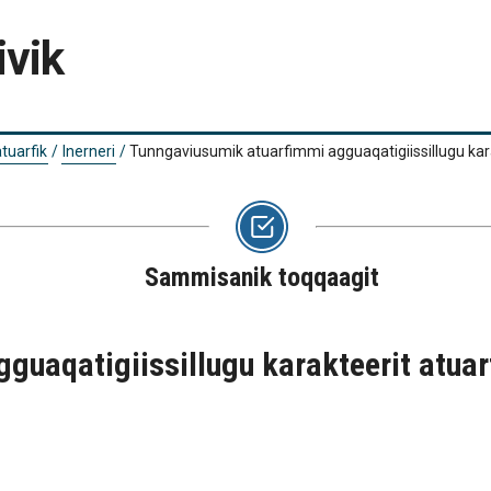
ivik
tuarfik
/
Inerneri
/
Tunngaviusumik atuarfimmi agguaqatigiissillugu kara
Sammisanik toqqaagit
guaqatigiissillugu karakteerit atuar