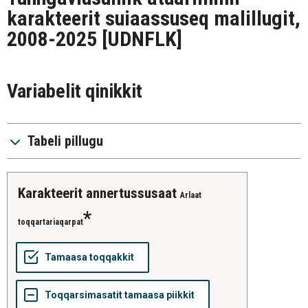
karakteerit suiaassuseq malillugit,
2008-2025
[UDNFLK]
Variabelit qinikkit
Tabeli pillugu
karakteerit annertussusaat
Arlaat
toqqartariaqarpat