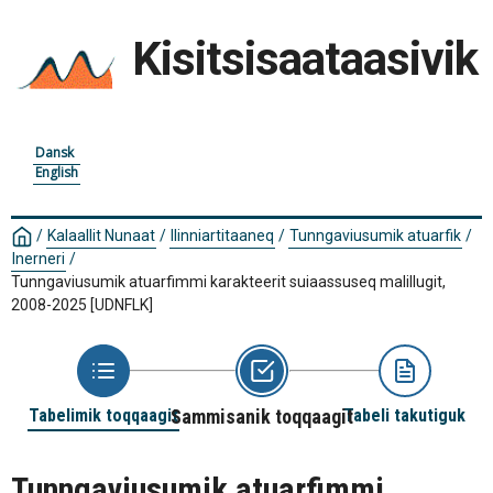
Kisitsisaataasivik
Dansk
English
/
Kalaallit Nunaat
/
Ilinniartitaaneq
/
Tunngaviusumik atuarfik
/
Inerneri
/
Tunngaviusumik atuarfimmi karakteerit suiaassuseq malillugit,
2008-2025
[UDNFLK]
Tabelimik toqqaagit
Sammisanik toqqaagit
Tabeli takutiguk
Tunngaviusumik atuarfimmi