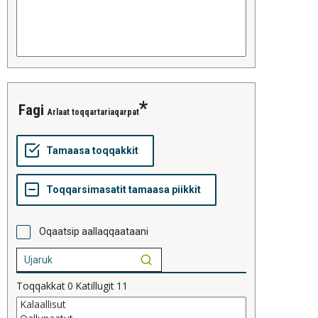
fagi
Arlaat toqqartariaqarpat
Oqaatsip aallaqqaataani
Toqqakkat
0
Katillugit
11