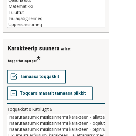
karakteerip suunera
Arlaat
toqqartariaqarpat
Toqqakkat
0
Katillugit
6