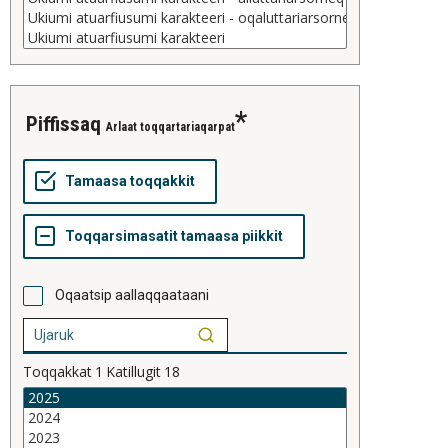
piffissaq
Arlaat toqqartariaqarpat
Oqaatsip aallaqqaataani
Toqqakkat
1
Katillugit
18