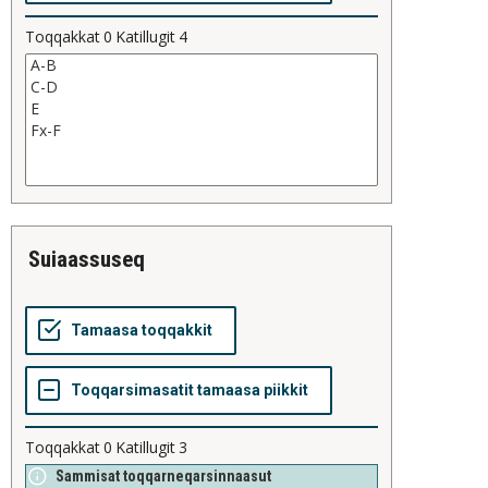
Toqqakkat
0
Katillugit
4
suiaassuseq
Toqqakkat
0
Katillugit
3
Sammisat toqqarneqarsinnaasut