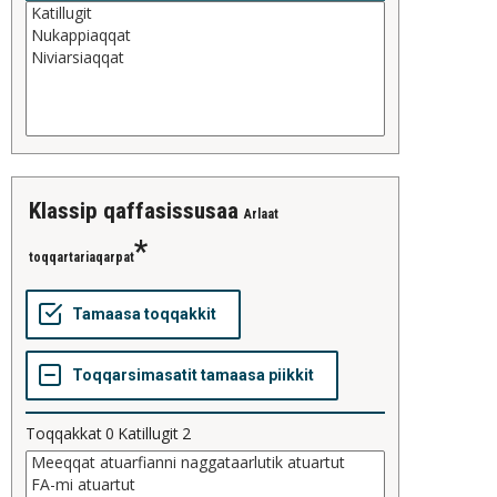
klassip qaffasissusaa
Arlaat
toqqartariaqarpat
Toqqakkat
0
Katillugit
2