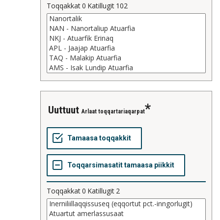
Toqqakkat
0
Katillugit
102
uuttuut
Arlaat toqqartariaqarpat
Toqqakkat
0
Katillugit
2