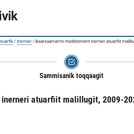
ivik
tuarfik
/
Inerneri
/
Ikaarsaarnermi misilitsinnerit inerneri atuarfiit malil
Sammisanik toqqaagit
 inerneri atuarfiit malillugit, 2009-2