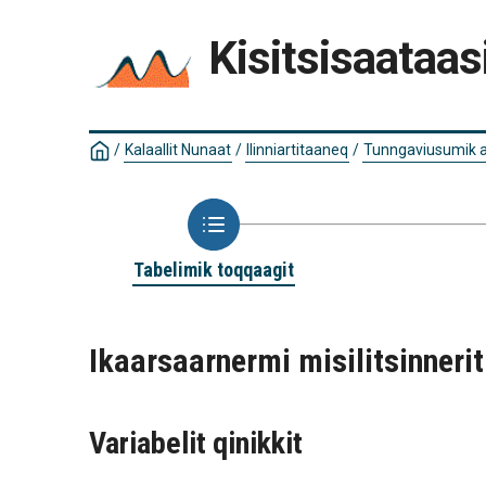
Kisitsisaataas
/
Kalaallit Nunaat
/
Ilinniartitaaneq
/
Tunngaviusumik a
Tabelimik toqqaagit
Ikaarsaarnermi misilitsinnerit
Variabelit qinikkit