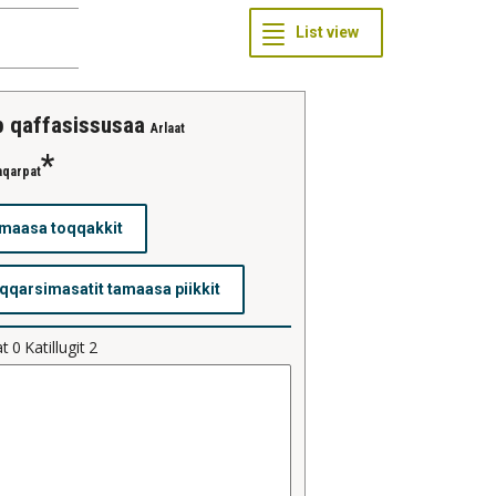
ip qaffasissusaa
Arlaat
aqarpat
at
0
Katillugit
2