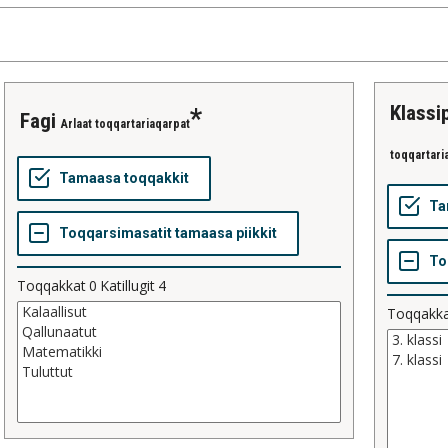
klass
fagi
Arlaat toqqartariaqarpat
toqqartari
Toqqakkat
0
Katillugit
4
Toqqakk