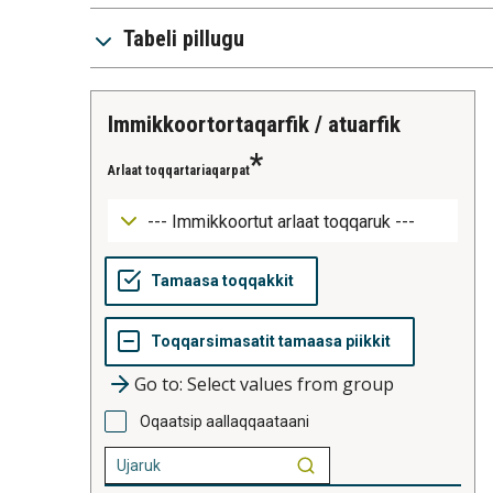
Tabeli pillugu
immikkoortortaqarfik / atuarfik
Arlaat toqqartariaqarpat
Go to: Select values from group
Oqaatsip aallaqqaataani