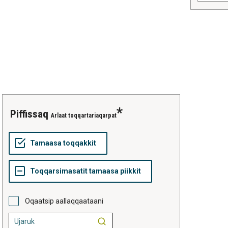
piffissaq
Arlaat toqqartariaqarpat
Oqaatsip aallaqqaataani