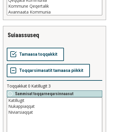
suiaassuseq
Toqqakkat
0
Katillugit
3
Sammisat toqqarneqarsinnaasut