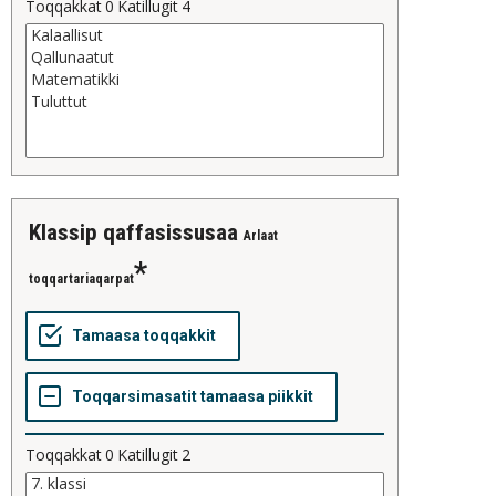
Toqqakkat
0
Katillugit
4
klassip qaffasissusaa
Arlaat
toqqartariaqarpat
Toqqakkat
0
Katillugit
2