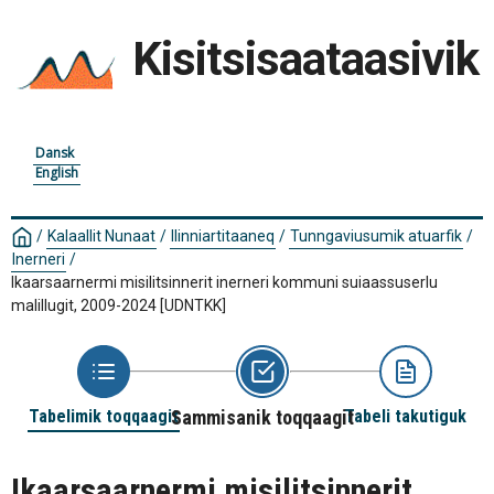
Kisitsisaataasivik
Dansk
English
/
Kalaallit Nunaat
/
Ilinniartitaaneq
/
Tunngaviusumik atuarfik
/
Inerneri
/
Ikaarsaarnermi misilitsinnerit inerneri kommuni suiaassuserlu
malillugit, 2009-2024
[UDNTKK]
Tabelimik toqqaagit
Sammisanik toqqaagit
Tabeli takutiguk
Ikaarsaarnermi misilitsinnerit