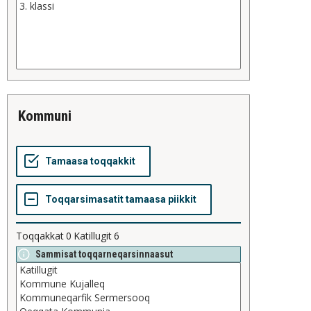
kommuni
Toqqakkat
0
Katillugit
6
Sammisat toqqarneqarsinnaasut