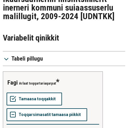
inerneri kommuni suiaassuserlu
malillugit, 2009-2024
[UDNTKK]
Variabelit qinikkit
Tabeli pillugu
fagi
Arlaat toqqartariaqarpat