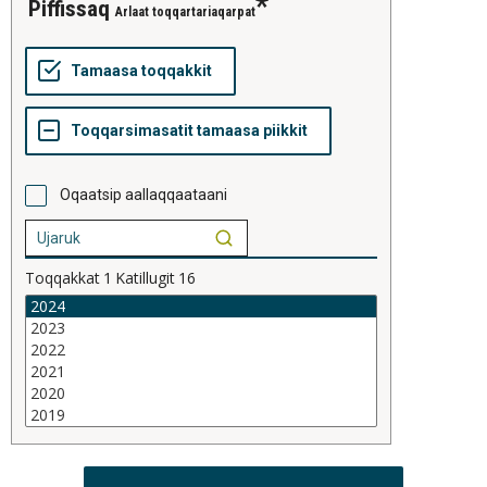
piffissaq
Arlaat toqqartariaqarpat
Oqaatsip aallaqqaataani
Toqqakkat
1
Katillugit
16