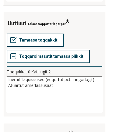
uuttuut
Arlaat toqqartariaqarpat
Toqqakkat
0
Katillugit
2