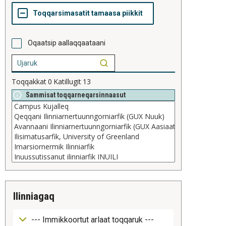
Oqaatsip aallaqqaataani
Toqqakkat
0
Katillugit
13
Sammisat toqqarneqarsinnaasut
ilinniagaq