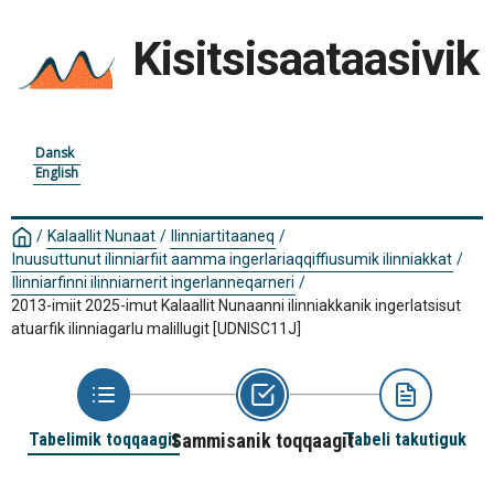
Kisitsisaataasivik
Dansk
English
/
Kalaallit Nunaat
/
Ilinniartitaaneq
/
Inuusuttunut ilinniarfiit aamma ingerlariaqqiffiusumik ilinniakkat
/
Ilinniarfinni ilinniarnerit ingerlanneqarneri
/
2013-imiit 2025-imut Kalaallit Nunaanni ilinniakkanik ingerlatsisut
atuarfik ilinniagarlu malillugit
[UDNISC11J]
Tabelimik toqqaagit
Sammisanik toqqaagit
Tabeli takutiguk