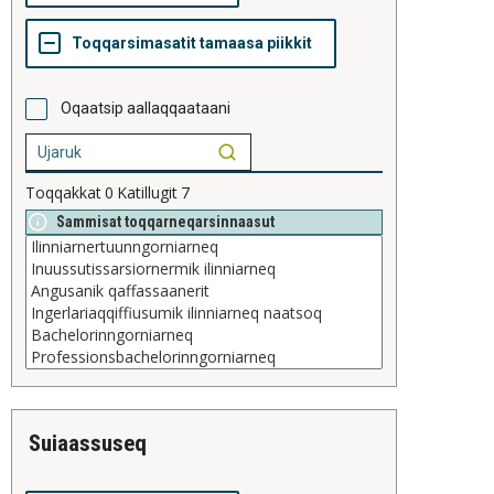
Oqaatsip aallaqqaataani
Toqqakkat
0
Katillugit
7
Sammisat toqqarneqarsinnaasut
suiaassuseq