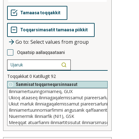
Go to: Select values from group
Oqaatsip aallaqqaataani
Toqqakkat
0
Katillugit
92
Sammisat toqqarneqarsinnaasut