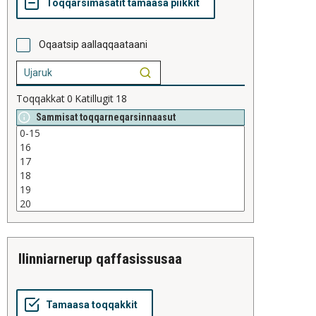
Oqaatsip aallaqqaataani
Toqqakkat
0
Katillugit
18
Sammisat toqqarneqarsinnaasut
ilinniarnerup qaffasissusaa