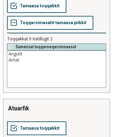
Toqqakkat
0
Katillugit
2
Sammisat toqqarneqarsinnaasut
atuarfik