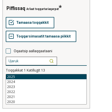
piffissaq
Arlaat toqqartariaqarpat
Oqaatsip aallaqqaataani
Toqqakkat
1
Katillugit
13