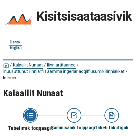
Kisitsisaataasivik
Dansk
English
/
Kalaallit Nunaat
/
Ilinniartitaaneq
/
Inuusuttunut ilinniarfiit aamma ingerlariaqqiffiusumik ilinniakkat
/
Inerneri
Kalaallit Nunaat
Tabelimik toqqaagit
Sammisanik toqqaagit
Tabeli takutiguk