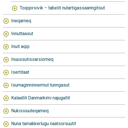
Toqqorsivik – tabelit nutartigassaanngitsut
Ineqarneq
Innuttaasut
Inuit aqqi
Inuussutissarsiorneq
Isertitaat
Isumaginninnermut tunngasut
Kalaallit Danmarkimi najugallit
Nukissiuuteqarneq
Nuna tamakkerlugu naatsorsuutit