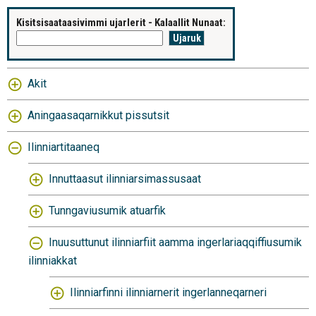
Kisitsisaataasivimmi ujarlerit - Kalaallit Nunaat:
Akit
Aningaasaqarnikkut pissutsit
Ilinniartitaaneq
Innuttaasut ilinniarsimassusaat
Tunngaviusumik atuarfik
Inuusuttunut ilinniarfiit aamma ingerlariaqqiffiusumik
ilinniakkat
Ilinniarfinni ilinniarnerit ingerlanneqarneri