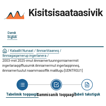
Kisitsisaataasivik
Dansk
English
/
Kalaallit Nunaat
/
Ilinniartitaaneq
/
Ilinniagaqarnerup ingerlanera
/
2003-miit 2025-imut ilinniarnertuunngorniarnermiit
ingerlariaqqiffiusumik ilinniarnermut ingerlaqqinneq,
ilinniarnertuutut naammassiffik malillugu
[UDNTRGU1]
Tabelimik toqqaagit
Sammisanik toqqaagit
Tabeli takutiguk