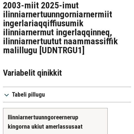
2003-miit 2025-imut
ilinniarnertuunngorniarnermiit
ingerlariaqqiffiusumik
ilinniarnermut ingerlaqqinneq,
ilinniarnertuutut naammassiffik
malillugu
[UDNTRGU1]
Variabelit qinikkit
Tabeli pillugu
ilinniarnertuunngoreernerup
kingorna ukiut amerlassusaat