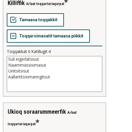
killiffik
Arlaat toqqartariaqarpat
Toqqakkat
0
Katillugit
4
ukioq soraarummeerfik
Arlaat
toqqartariaqarpat