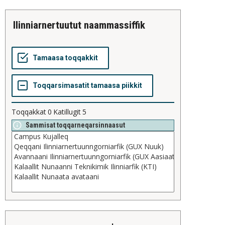
ilinniarnertuutut naammassiffik
Toqqakkat
0
Katillugit
5
Sammisat toqqarneqarsinnaasut