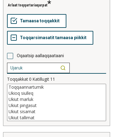
Arlaat toqqartariaqarpat
Oqaatsip aallaqqaataani
Toqqakkat
0
Katillugit
11