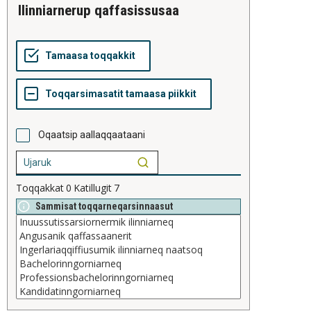
ilinniarnerup qaffasissusaa
Oqaatsip aallaqqaataani
Toqqakkat
0
Katillugit
7
Sammisat toqqarneqarsinnaasut