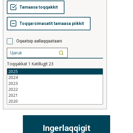
Oqaatsip aallaqqaataani
Toqqakkat
1
Katillugit
23