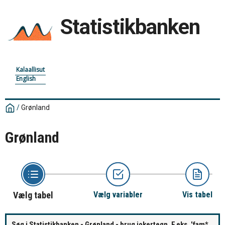
Statistikbanken
Kalaallisut
English
/
Grønland
Grønland
Vælg tabel
Vælg variabler
Vis tabel
Søg i Statistikbanken - Grønland - brug jokertegn. F.eks. 'fam*