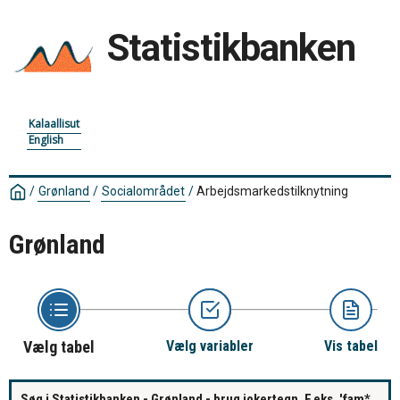
Statistikbanken
Kalaallisut
English
/
Grønland
/
Socialområdet
/
Arbejdsmarkedstilknytning
Grønland
Vælg tabel
Vælg variabler
Vis tabel
Søg i Statistikbanken - Grønland - brug jokertegn. F.eks. 'fam*