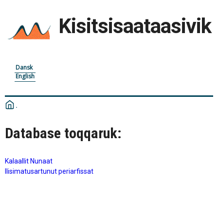
Kisitsisaataasivik
Dansk
English
Database toqqaruk:
Kalaallit Nunaat
Ilisimatusartunut periarfissat