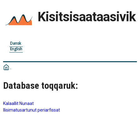
Kisitsisaataasivik
Dansk
English
Database toqqaruk:
Kalaallit Nunaat
Ilisimatusartunut periarfissat