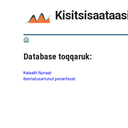
Kisitsisaataas
Database toqqaruk:
Kalaallit Nunaat
Ilisimatusartunut periarfissat