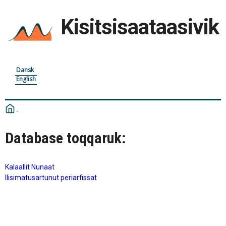
Kisitsisaataasivik
Dansk
English
Database toqqaruk:
Kalaallit Nunaat
Ilisimatusartunut periarfissat