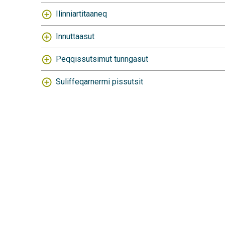
Ilinniartitaaneq
Innuttaasut
Peqqissutsimut tunngasut
Suliffeqarnermi pissutsit