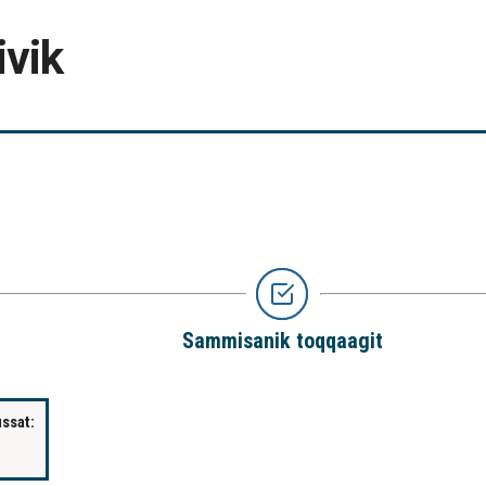
ivik
Sammisanik toqqaagit
issat: