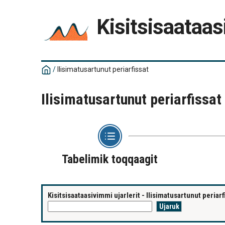
Kisitsisaataas
/
Ilisimatusartunut periarfissat
Ilisimatusartunut periarfissat
Tabelimik toqqaagit
Kisitsisaataasivimmi ujarlerit - Ilisimatusartunut periarf