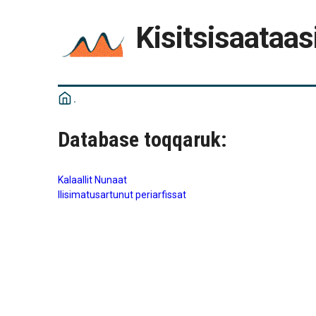
Kisitsisaataas
Database toqqaruk:
Kalaallit Nunaat
Ilisimatusartunut periarfissat