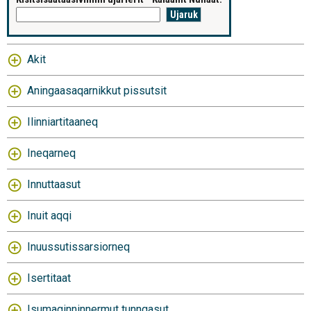
Akit
Aningaasaqarnikkut pissutsit
Ilinniartitaaneq
Ineqarneq
Innuttaasut
Inuit aqqi
Inuussutissarsiorneq
Isertitaat
Isumaginninnermut tunngasut