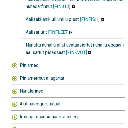
nunaqarfinnut
[FIN013]
Aalisakkanik uillunillu pisat
[FINFISH]
Aalisariutit
FINFLEET
Nunatta nunallu allat avataasiortut nunallu eqqaani
aalisartut pisassaat
[FINKVOT]
Piniarneq
Piniarnermut allagartat
Nunalerineq
Akit naleqqersuutaat
Immap pisuusutaanik atuineq