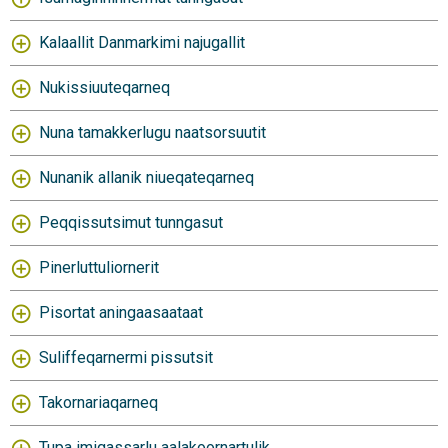
Kalaallit Danmarkimi najugallit
Nukissiuuteqarneq
Nuna tamakkerlugu naatsorsuutit
Nunanik allanik niueqateqarneq
Peqqissutsimut tunngasut
Pinerluttuliornerit
Pisortat aningaasaataat
Suliffeqarnermi pissutsit
Takornariaqarneq
Tupa imigassarlu aalakoornartulik