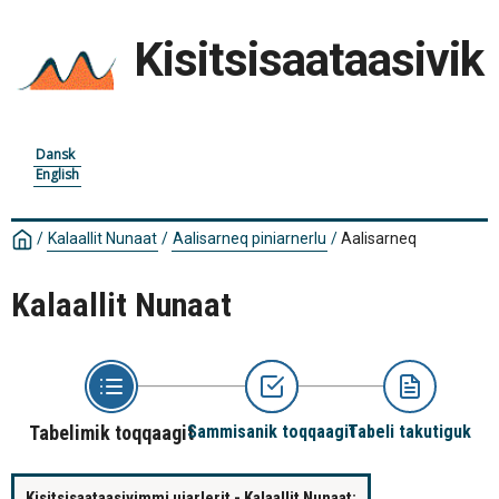
Kisitsisaataasivik
Dansk
English
/
Kalaallit Nunaat
/
Aalisarneq piniarnerlu
/
Aalisarneq
Kalaallit Nunaat
Tabelimik toqqaagit
Sammisanik toqqaagit
Tabeli takutiguk
Kisitsisaataasivimmi ujarlerit - Kalaallit Nunaat: