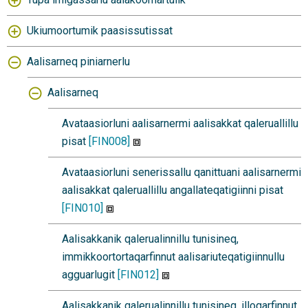
Ukiumoortumik paasissutissat
Aalisarneq piniarnerlu
Aalisarneq
Avataasiorluni aalisarnermi aalisakkat qaleruallillu
pisat
[FIN008]
Avataasiorluni senerissallu qanittuani aalisarnermi
aalisakkat qaleruallillu angallateqatigiinni pisat
[FIN010]
Aalisakkanik qalerualinnillu tunisineq,
immikkoortortaqarfinnut aalisariuteqatigiinnullu
agguarlugit
[FIN012]
Aalisakkanik qalerualinnillu tunisineq, illoqarfinnut