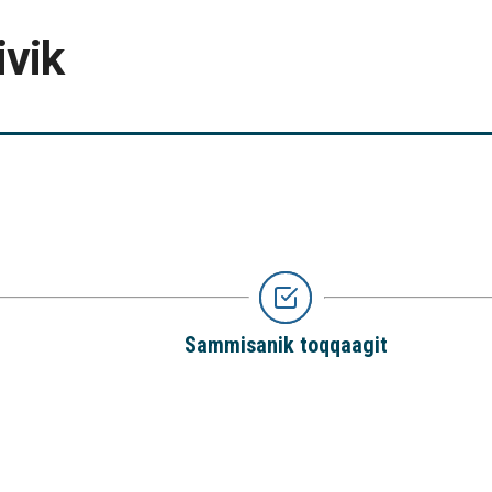
ivik
Sammisanik toqqaagit