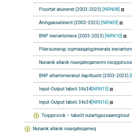
Pisortat atuinerat (2003-2023)
[NRN08]
Aningaasaliinerit (2003-2023)
[NRN09]
BNP ineriartornera (2003-2023)
[NRN10]
Pilersuinerup oqimaaqatigiinnerata ineriarto
Nunanik allanik niueqateqarnermi nioqqutissia
BNP alliartorneranut ilapittuutit (2003-2023)
Input-Output tabeli 34x34
[NRN15]
Input-Output tabeli 34x34
[NRN16]
Toqqorsivik – tabelit nutartigassaanngitsut
Nunanik allanik niueqateqarneq