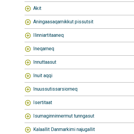
Akit
Aningaasaqarnikkut pissutsit
Ilinniartitaaneq
Ineqarneq
Innuttaasut
Inuit aqqi
Inuussutissarsiorneq
Isertitaat
Isumaginninnermut tunngasut
Kalaallit Danmarkimi najugallit