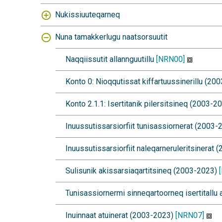
Nukissiuuteqarneq
Nuna tamakkerlugu naatsorsuutit
Naqqiissutit allannguutillu
[NRN00]
Konto 0: Nioqqutissat kiffartuussinerillu (2
Konto 2.1.1: Isertitanik pilersitsineq (2003-2
Inuussutissarsiorfiit tunisassiornerat (2003
Inuussutissarsiorfiit naleqarneruleritsinerat
Sulisunik akissarsiaqartitsineq (2003-2023)
Tunisassiornermi sinneqartoorneq isertitallu
Inuinnaat atuinerat (2003-2023)
[NRN07]