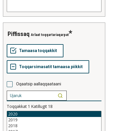
piffissaq
Arlaat toqqartariaqarpat
Oqaatsip aallaqqaataani
Toqqakkat
1
Katillugit
18