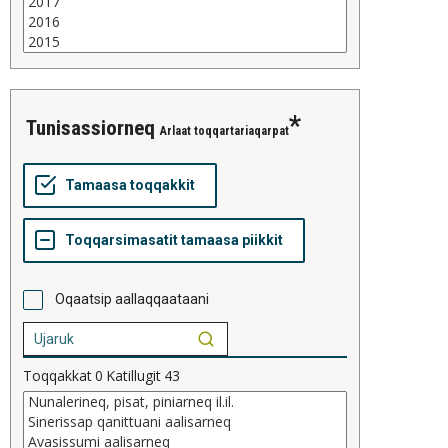
tunisassiorneq
Arlaat toqqartariaqarpat
Oqaatsip aallaqqaataani
Toqqakkat
0
Katillugit
43