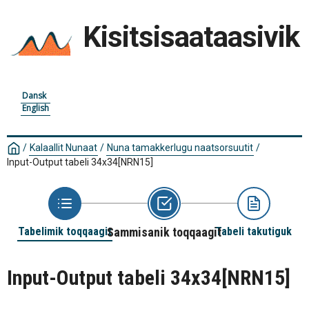
Kisitsisaataasivik
Dansk
English
/
Kalaallit Nunaat
/
Nuna tamakkerlugu naatsorsuutit
/
Input-Output tabeli 34x34
[NRN15]
Tabelimik toqqaagit
Sammisanik toqqaagit
Tabeli takutiguk
Input-Output tabeli 34x34
[NRN15]