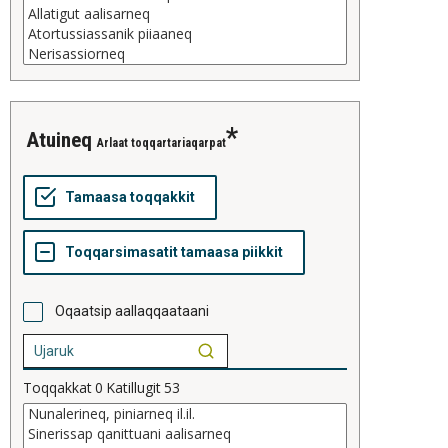
atuineq
Arlaat toqqartariaqarpat
Oqaatsip aallaqqaataani
Toqqakkat
0
Katillugit
53