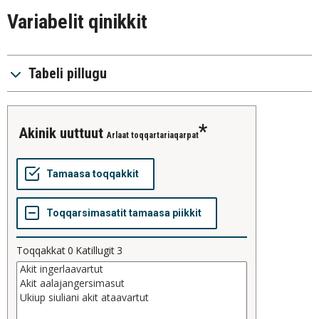
Variabelit qinikkit
Tabeli pillugu
akinik uuttuut
Arlaat toqqartariaqarpat
Toqqakkat
0
Katillugit
3