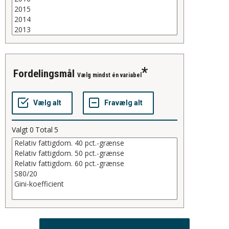
fordelingsmål
Vælg mindst én variabel
Valgt
0
Total
5